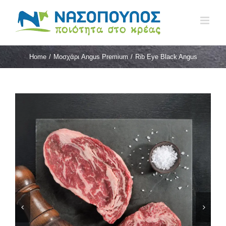
Skip
to
content
Home
/
Μοσχάρι Angus Premium
/
Rib Eye Black Angus

