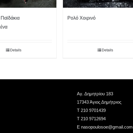
 Παϊδάκια
Ρολό Χοιρινό
μένα
Details
Details
Αγ. Δημητρίου 183
17343 Άγιος Δημήτριος
Τ 210 9701439
T 210 9712694
E nasopoulosoe@gmail.com