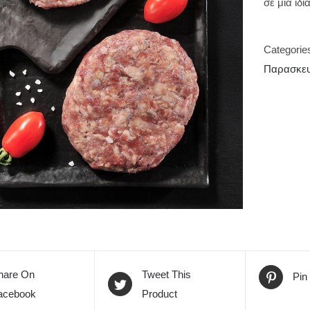
σε μία ιδ
Categorie
Παρασκε
hare On
Tweet This
Pin
acebook
Product