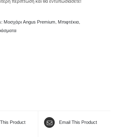
ιαίτερη περίπτωση και θα εντυπωσιάσετε!
s:
Μοσχάρι Angus Premium
,
Μπιφτέκια
,
υάσματα
 This Product
Email This Product