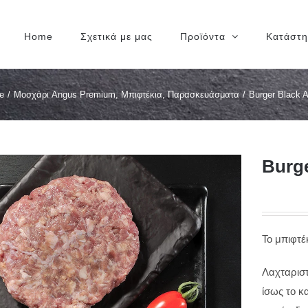
Home
Σχετικά με μας
Προϊόντα
Κατάστ
e
/
Μοσχάρι Angus Premium
,
Μπιφτέκια
,
Παρασκευάσματα
/
Burger Black 
Burg
Το μπιφτέ
Λαχταριστ
ίσως το κ