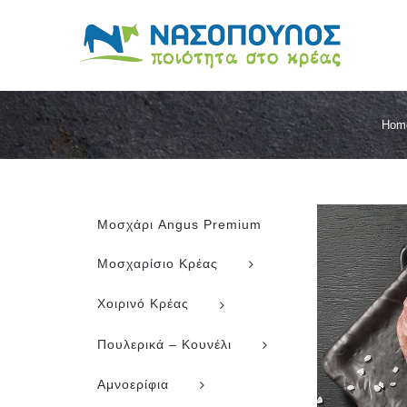
Skip
to
content
Hom
Μοσχάρι Angus Premium
Μοσχαρίσιο Κρέας
Χοιρινό Κρέας
Πουλερικά – Κουνέλι
Αμνοερίφια