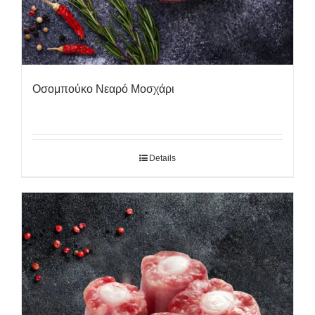
Οσομπούκο Νεαρό Μοσχάρι
Details