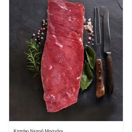
Καπάκι Νεαρό Μοσχάρι