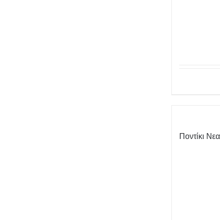
Ποντίκι Νε