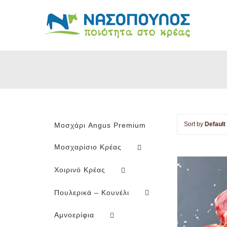
Skip
to
content
Sort by
Default
Μοσχάρι Angus Premium
Μοσχαρίσιο Κρέας
Χοιρινό Κρέας
Πουλερικά – Κουνέλι
Αμνοερίφια