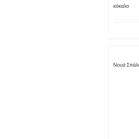
κόκαλο
Νουά Σπάλ