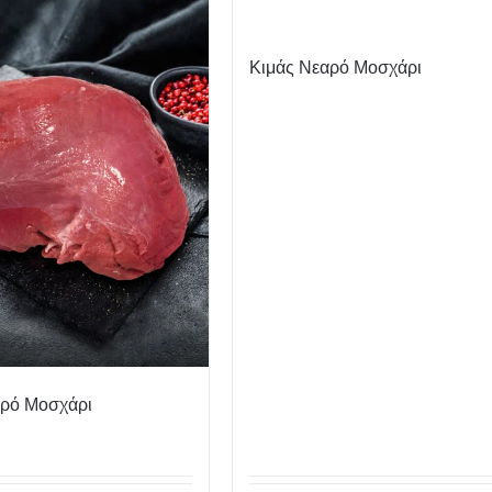
Κιμάς Νεαρό Μοσχάρι
αρό Μοσχάρι