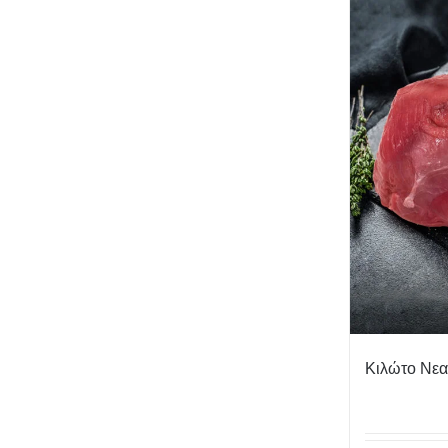
Κιλώτο Νε