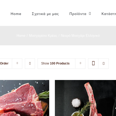
Home
Σχετικά με μας
Προϊόντα
Κατάστ
Home
/
Μοσχαρίσιο Κρέας
/
Νεαρό Μοσχάρι Ελληνικό
 Order
Show
100 Products