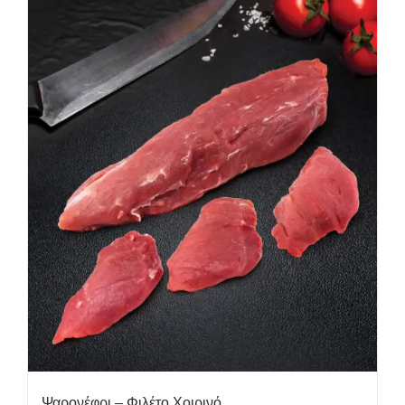
Ψαρονέφρι – Φιλέτο Χοιρινό