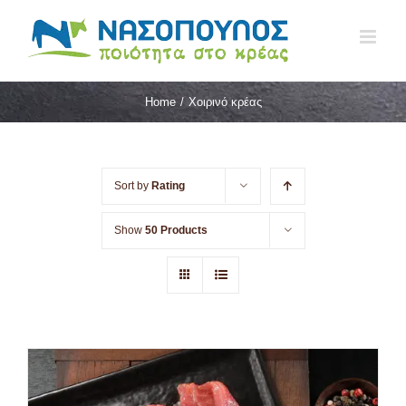
Skip
to
content
Home
/
Χοιρινό κρέας
Sort by
Rating
Show
50 Products