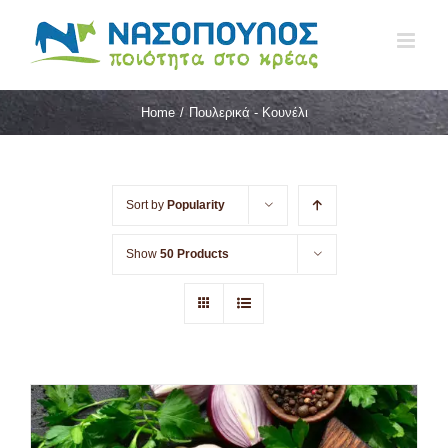
Skip
to
content
Home
/
Πουλερικά - Κουνέλι
Sort by
Popularity
Show
50 Products