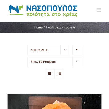
Skip
to
content
Home
/
Πουλερικά - Κουνέλι
Sort by
Date
Show
50 Products