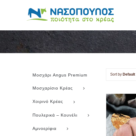
Skip
to
content
Sort by
Default
Μοσχάρι Angus Premium
Μοσχαρίσιο Κρέας
Χοιρινό Κρέας
Πουλερικά – Κουνέλι
Αμνοερίφια