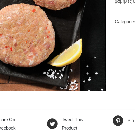
χαμηλές θ
Categorie
hare On
Tweet This
Pin
acebook
Product