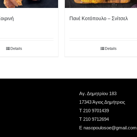
οιρινή
Πανέ Κοτόπουλο – Σνίτσελ
Details
Details
Αγ. Δημητρίου 183
17343 Άγιος Δημήτριος
Τ 210 9701439
T 210 9712694
E nasopoulosoe@gmail.com