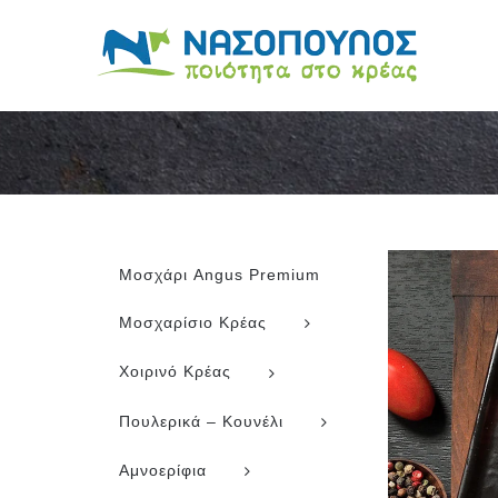
Skip
to
content
Μοσχάρι Angus Premium
Μοσχαρίσιο Κρέας
Χοιρινό Κρέας
Πουλερικά – Κουνέλι
Αμνοερίφια