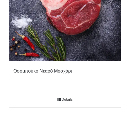
Οσομπούκο Νεαρό Μοσχάρι
Details