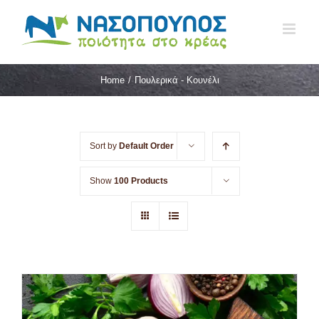
Skip
to
content
Home
/
Πουλερικά - Κουνέλι
Sort by
Default Order
Show
100 Products