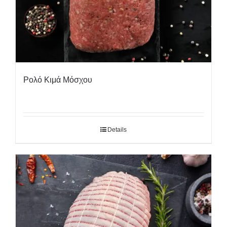
Ρολό Κιμά Μόσχου
Details