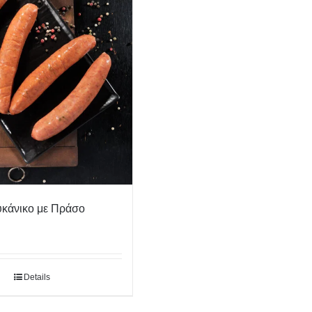
υκάνικο με Πράσο
Details