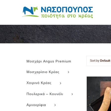
Skip
to
content
Sort by
Default
Μοσχάρι Angus Premium
Μοσχαρίσιο Κρέας
Χοιρινό Κρέας
Πουλερικά – Κουνέλι
Αμνοερίφια